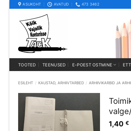
Skip
ASUKOHT
AVATUD
473 3462
to
content
TOOTED
TEENUSED
E-POEST OSTMINE
ET
ESILEHT
/
KAUSTAD, ARHIIVTARBED
/
ARHIIVIKARBID JA ARH
Toimi
valge
1,40
€