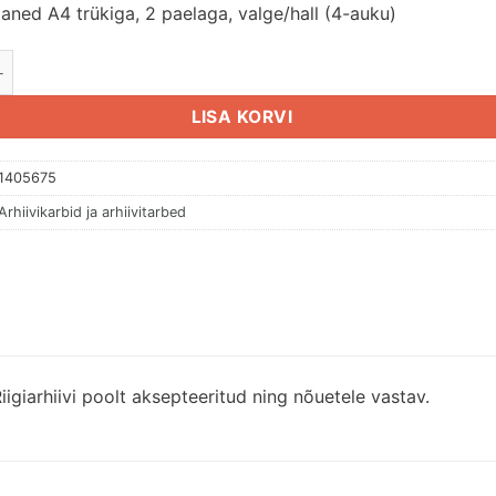
aned A4 trükiga, 2 paelaga, valge/hall (4-auku)
ned A4 trükiga, 2 paelaga, valge/hall (4-auku) kogus
LISA KORVI
1405675
Arhiivikarbid ja arhiivitarbed
iigiarhiivi poolt aksepteeritud ning nõuetele vastav.