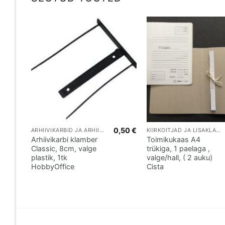
0,39
€
0,50
€
ARHIIVIKARBID JA ARHIIVITARBED
KIIRKÖITJAD JA LISAKLAMBRID
Arhiivikarbi klamber
Toimikukaas A4
Classic, 8cm, valge
trükiga, 1 paelaga ,
plastik, 1tk
valge/hall, ( 2 auku)
HobbyOffice
Cista