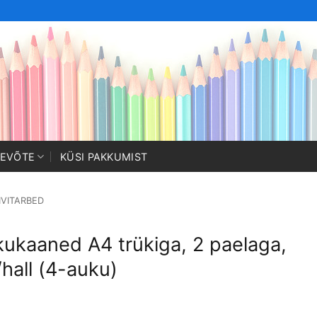
TEVÕTE
KÜSI PAKKUMIST
IIVITARBED
kukaaned A4 trükiga, 2 paelaga,
/hall (4-auku)