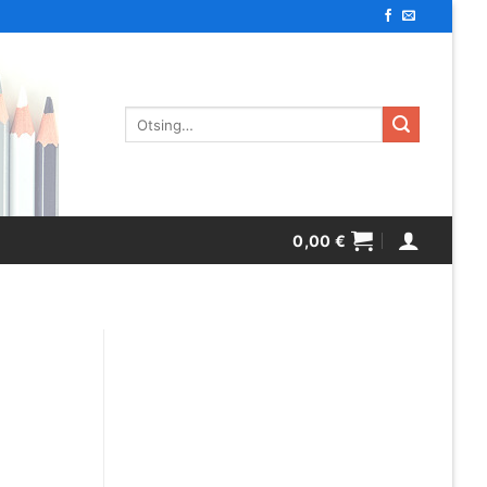
Otsi:
0,00
€