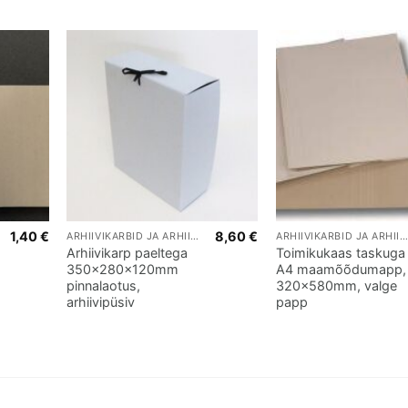
1,40
€
8,60
€
ARHIIVIKARBID JA ARHIIVITARBED
ARHIIVIKARBID JA ARHIIVITARBED
Arhiivikarp paeltega
Toimikukaas taskuga
350x280x120mm
A4 maamõõdumapp,
pinnalaotus,
320x580mm, valge
arhiivipüsiv
papp