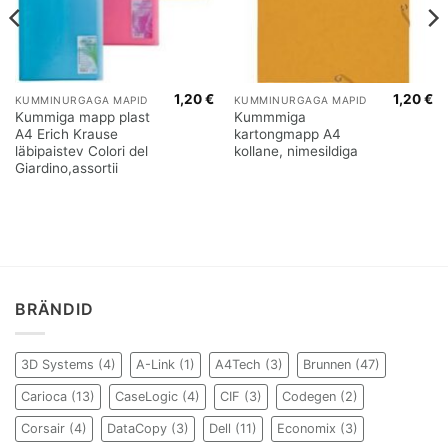
1,20
€
1,20
€
KUMMINURGAGA MAPID
KUMMINURGAGA MAPID
Kummiga mapp plast
Kummmiga
A4 Erich Krause
kartongmapp A4
läbipaistev Colori del
kollane, nimesildiga
Giardino,assortii
BRÄNDID
3D Systems
(4)
A-Link
(1)
A4Tech
(3)
Brunnen
(47)
Carioca
(13)
CaseLogic
(4)
CIF
(3)
Codegen
(2)
Corsair
(4)
DataCopy
(3)
Dell
(11)
Economix
(3)