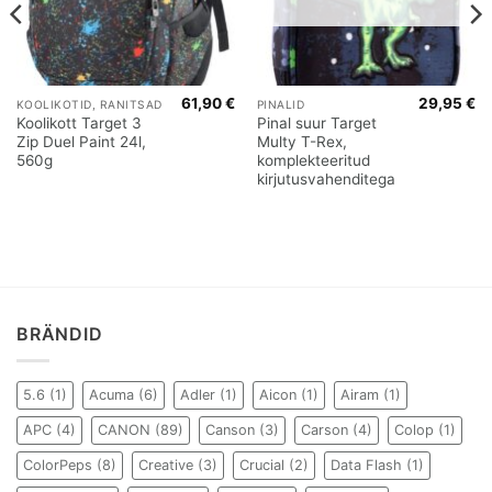
61,90
€
29,95
€
KOOLIKOTID, RANITSAD
PINALID
Koolikott Target 3
Pinal suur Target
Zip Duel Paint 24l,
Multy T-Rex,
560g
komplekteeritud
kirjutusvahenditega
BRÄNDID
5.6
(1)
Acuma
(6)
Adler
(1)
Aicon
(1)
Airam
(1)
APC
(4)
CANON
(89)
Canson
(3)
Carson
(4)
Colop
(1)
ColorPeps
(8)
Creative
(3)
Crucial
(2)
Data Flash
(1)