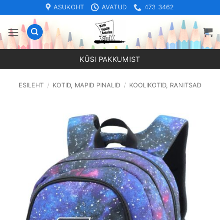
Skip
ASUKOHT
AVATUD
473 3462
to
content
KÜSI PAKKUMIST
ESILEHT
/
KOTID, MAPID PINALID
/
KOOLIKOTID, RANITSAD