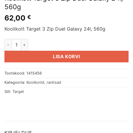
560g
62,00
€
Koolikott Target 3 Zip Duel Galaxy 24l, 560g
Koolikott Target 3 Zip Duel Galaxy 24l, 560g kogus
LISA KORVI
Tootekood:
1415456
Kategooria:
Koolikotid, ranitsad
Silt:
Target
KIRJELDUS