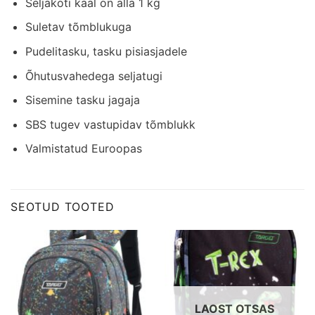
Seljakoti kaal on alla 1 kg
Suletav tõmblukuga
Pudelitasku, tasku pisiasjadele
Õhutusvahedega seljatugi
Sisemine tasku jagaja
SBS tugev vastupidav tõmblukk
Valmistatud Euroopas
SEOTUD TOOTED
LAOST OTSAS