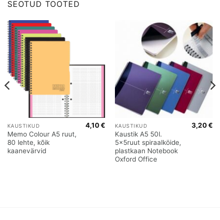
SEOTUD TOOTED
4,10
€
3,20
€
KAUSTIKUD
KAUSTIKUD
Memo Colour A5 ruut,
Kaustik A5 50l.
80 lehte, kõik
5x5ruut spiraalköide,
kaanevärvid
plastkaan Notebook
Oxford Office