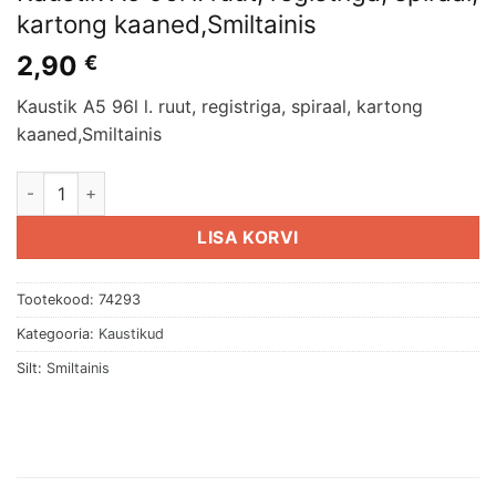
kartong kaaned,Smiltainis
2,90
€
Kaustik A5 96l l. ruut, registriga, spiraal, kartong
kaaned,Smiltainis
Kaustik A5 96l l. ruut, registriga, spiraal, kartong kaaned,Smil
LISA KORVI
Tootekood:
74293
Kategooria:
Kaustikud
Silt:
Smiltainis