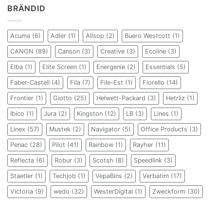
BRÄNDID
Acuma
(6)
Adler
(1)
Allsop
(2)
Buero Westcott
(1)
CANON
(89)
Canson
(3)
Creative
(3)
Ecoline
(3)
Elba
(1)
Elite Screen
(1)
Energenie
(2)
Essentials
(5)
Faber-Castell
(4)
Fila
(7)
File-Est
(1)
Fiorello
(14)
Frontier
(1)
Giotto
(25)
Helwett-Packard
(3)
Hetrliz
(1)
Ibico
(1)
Jura
(2)
Kingston
(12)
LB
(3)
Lines
(1)
Linex
(57)
Mustek
(2)
Navigator
(5)
Office Products
(3)
Penac
(28)
Pilot
(41)
Rainbow
(1)
Rayher
(11)
Reflecta
(6)
Robur
(3)
Scotsh
(8)
Speedlink
(3)
Staetler
(1)
Techjob
(1)
VepaBins
(2)
Verbatim
(17)
Victoria
(9)
wedo
(32)
WesterDigital
(1)
Zweckform
(30)