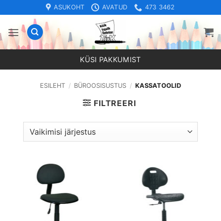
Skip
ASUKOHT
AVATUD
473 3462
to
content
KÜSI PAKKUMIST
ESILEHT
/
BÜROOSISUSTUS
/
KASSATOOLID
FILTREERI