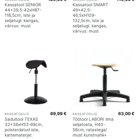
Kassatool SENIOR
Kassatool SMART
44×39,5-42xH87-
46×42,5-
118,5cm, iste ja
46,5xH109-
seljatugi: kangas,
132,5cm, iste ja
värvus: must
seljatugi: kangas,
värvus: must
69,99
€
63,00
€
KASSATOOLID
KASSATOOLID
Sadultool TEXAS
Töötool LABORI ilma
32x36xH53-69cm,
seljatoeta, H40-
polsterdatud iste,
56cm; ratastega/
kattematerjal:
must kunstnahk+