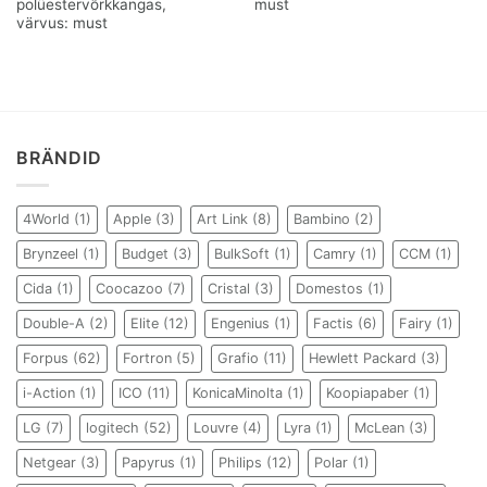
polüestervõrkkangas,
must
värvus: must
BRÄNDID
4World
(1)
Apple
(3)
Art Link
(8)
Bambino
(2)
Brynzeel
(1)
Budget
(3)
BulkSoft
(1)
Camry
(1)
CCM
(1)
Cida
(1)
Coocazoo
(7)
Cristal
(3)
Domestos
(1)
Double-A
(2)
Elite
(12)
Engenius
(1)
Factis
(6)
Fairy
(1)
Forpus
(62)
Fortron
(5)
Grafio
(11)
Hewlett Packard
(3)
i-Action
(1)
ICO
(11)
KonicaMinolta
(1)
Koopiapaber
(1)
LG
(7)
logitech
(52)
Louvre
(4)
Lyra
(1)
McLean
(3)
Netgear
(3)
Papyrus
(1)
Philips
(12)
Polar
(1)