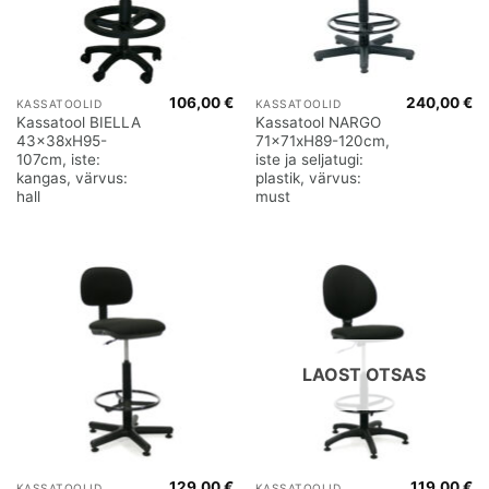
106,00
€
240,00
€
KASSATOOLID
KASSATOOLID
Kassatool BIELLA
Kassatool NARGO
43x38xH95-
71x71xH89-120cm,
107cm, iste:
iste ja seljatugi:
kangas, värvus:
plastik, värvus:
hall
must
LAOST OTSAS
129,00
€
119,00
€
KASSATOOLID
KASSATOOLID