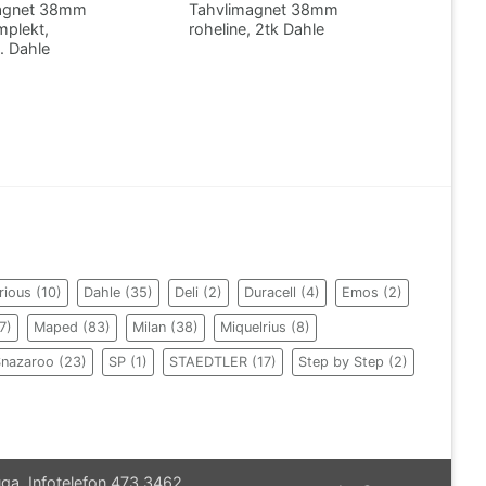
agnet 38mm
Tahvlimagnet 38mm
mplekt,
roheline, 2tk Dahle
. Dahle
rious
(10)
Dahle
(35)
Deli
(2)
Duracell
(4)
Emos
(2)
7)
Maped
(83)
Milan
(38)
Miquelrius
(8)
Snazaroo
(23)
SP
(1)
STAEDTLER
(17)
Step by Step
(2)
ga. Infotelefon 473 3462