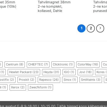
net 35mm
Tahvlimagnet 38mm
Tahvlim
lque (10tk)
2-ne komplekt,
2-ne ko
kollased, Dahle
punased
1
2
)
Centrum
(8)
CHIEFTEC
(7)
Clicktronic
(1)
ColorWay
(16)
Cu
(1)
Hewlet Packard
(23)
Heyda
(31)
IGO
(1)
Jovi
(18)
Kores
(
ostifix
(2)
Proskit
(2)
Rapesco
(26)
Sinox
(1)
Smilitainis
(3)
di
(1)
Xerox
(2)
Zwecfkform
(1)
lus avatud E-R 9-18.00 L 10-15.00. | Kõik hinnad koos käibemaksu