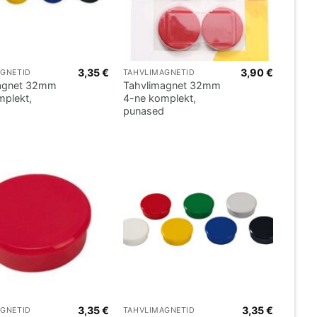
3,35
€
3,90
€
AGNETID
TAHVLIMAGNETID
agnet 32mm
Tahvlimagnet 32mm
mplekt,
4-ne komplekt,
punased
3,35
€
3,35
€
AGNETID
TAHVLIMAGNETID