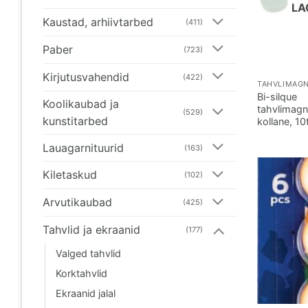
LA
Kaustad, arhiivtarbed
(411)
Paber
(723)
Kirjutusvahendid
(422)
TAHVLIMAGN
Bi-silque
Koolikaubad ja
tahvlimag
(529)
kunstitarbed
kollane, 10
Lauagarnituurid
(163)
Kiletaskud
(102)
Arvutikaubad
(425)
Tahvlid ja ekraanid
(177)
Valged tahvlid
Korktahvlid
Ekraanid jalal