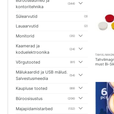
Bürooseadmed ja
(344)
kontoritehnika
Sülearvutid
(3)
Lauaarvutid
(2)
Monitorid
(35)
Kaamerad ja
(24)
koduelektroonika
TAHVLIMAGN
Tahvlimag
Võrgutooted
(61)
must Bi-Sil
Mälukaardid ja USB mälud.
(54)
Salvestusmeedia
Kaupluse tooted
(89)
Büroosisustus
(206)
Majapidamistarbed
(132)