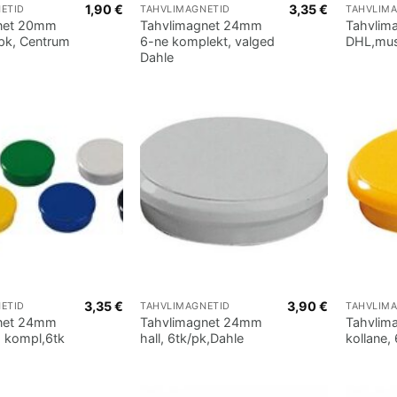
1,90
€
3,35
€
ETID
TAHVLIMAGNETID
TAHVLIM
net 20mm
Tahvlimagnet 24mm
Tahvlim
/pk, Centrum
6-ne komplekt, valged
DHL,mus
Dahle
3,35
€
3,90
€
ETID
TAHVLIMAGNETID
TAHVLIM
net 24mm
Tahvlimagnet 24mm
Tahvlim
, kompl,6tk
hall, 6tk/pk,Dahle
kollane,