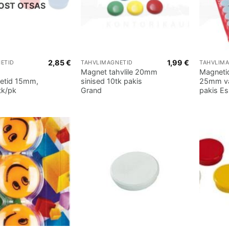
OST OTSAS
2,85
€
1,99
€
ETID
TAHVLIMAGNETID
TAHVLIM
Magnet tahvlile 20mm
Magnetid
netid 15mm,
sinised 10tk pakis
25mm va
tk/pk
Grand
pakis Es