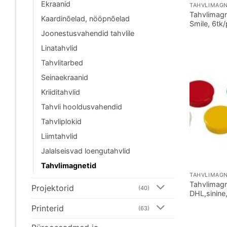
Ekraanid
TAHVLIMAGN
Tahvlimag
Kaardinõelad, nööpnõelad
Smile, 6tk
Joonestusvahendid tahvlile
Linatahvlid
Tahvlitarbed
Seinaekraanid
Kriiditahvlid
Tahvli hooldusvahendid
Tahvliplokid
Liimtahvlid
Jalalseisvad loengutahvlid
Tahvlimagnetid
TAHVLIMAGN
Tahvlimag
Projektorid
(40)
DHL,sinine
Printerid
(63)