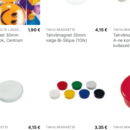
1,90
€
4,15
€
KONICA MINOLTA LASERPRINTERID
TAHVLIMAGNETID
TAHVLIM
net 30mm
Tahvlimagnet 30mm
Tahvlim
/pk, Centrum
valge Bi-Silque (10tk)
4-ne ko
kollased
4,15
€
3,35
€
ETID
TAHVLIMAGNETID
TAHVLIM