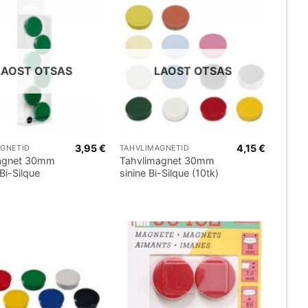
LAOST OTSAS
LAOST OTSAS
3,95
€
4,15
€
AGNETID
TAHVLIMAGNETID
agnet 30mm
Tahvlimagnet 30mm
 Bi-Silque
sinine Bi-Silque (10tk)