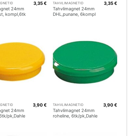
3,35
€
3,35
€
AGNETID
TAHVLIMAGNETID
agnet 24mm
Tahvlimagnet 24mm
t, kompl,6tk
DHL,punane, 6kompl
3,90
€
3,90
€
AGNETID
TAHVLIMAGNETID
agnet 24mm
Tahvlimagnet 24mm
 6tk/pk,Dahle
roheline, 6tk/pk,Dahle