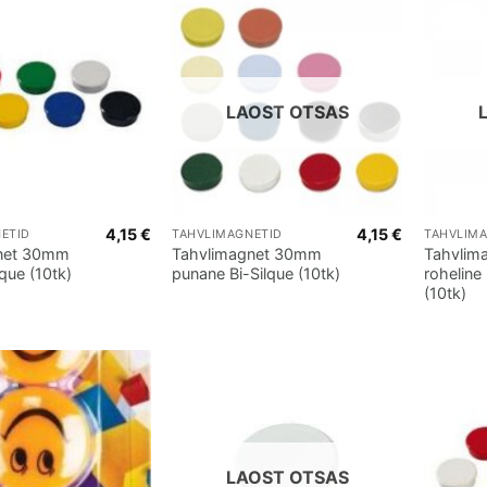
LAOST OTSAS
4,15
€
4,15
€
ETID
TAHVLIMAGNETID
TAHVLIM
net 30mm
Tahvlimagnet 30mm
Tahvlim
que (10tk)
punane Bi-Silque (10tk)
roheline
(10tk)
LAOST OTSAS