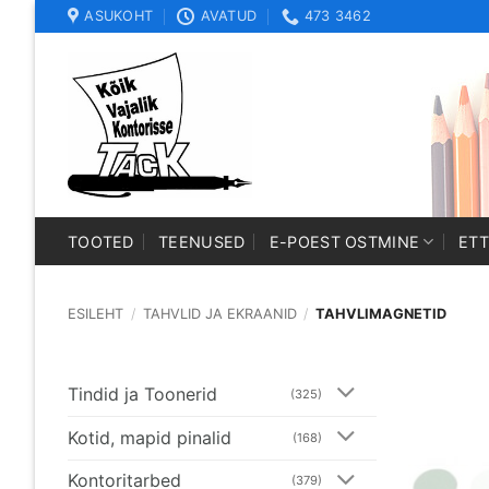
Skip
ASUKOHT
AVATUD
473 3462
to
content
TOOTED
TEENUSED
E-POEST OSTMINE
ET
ESILEHT
/
TAHVLID JA EKRAANID
/
TAHVLIMAGNETID
Tindid ja Toonerid
(325)
Kotid, mapid pinalid
(168)
Kontoritarbed
(379)