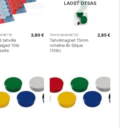
LAOST OTSAS
3,80
€
2,85
€
AGNETID
TAHVLIMAGNETID
 tahvlile
Tahvlimagnet 15mm
lged 10tk
roheline Bi-Silque
selte
(10tk)