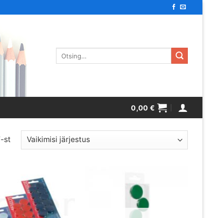
Otsi:
0,00
€
-st