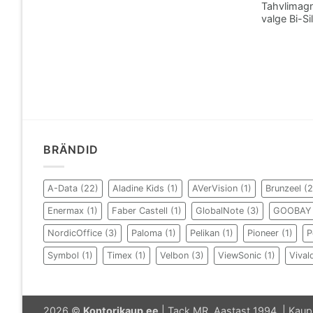
Tahvlimag
valge Bi-Si
BRÄNDID
A-Data
(22)
Aladine Kids
(1)
AVerVision
(1)
Brunzeel
(2
Enermax
(1)
Faber Castell
(1)
GlobalNote
(3)
GOOBAY
NordicOffice
(3)
Paloma
(1)
Pelikan
(1)
Pioneer
(1)
P
Symbol
(1)
Timex
(1)
Velbon
(3)
ViewSonic
(1)
Vival
2026 ©
Kontorikaup.ee
| Tack MR. Aastast 1994. | Kaup